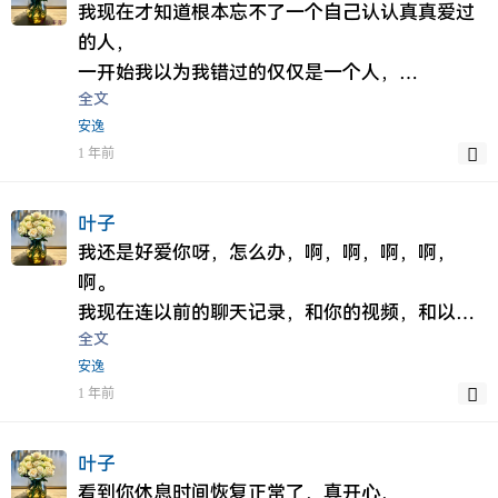
的人，
但是最近这段时间，
也阻碍不了我的选择，
我现在才知道根本忘不了一个自己认认真真爱过
很难受，哭了，心也痛，但是我尽力了，
一直睡不着，
即使父母不愿意，
的人，
他年以后我若想起，
睡前有时候吃点褪黑素，来诱导一下睡眠，
为了她我宁可当上门女婿。
一开始我以为我错过的仅仅是一个人，
我绝对不会后悔，
全文
一开始我说的每句话
所以我的答案是，
直到此刻才发觉我错过的是整个人生。
因为我觉得，我在你不爱我的时候，
安逸
你都要专研字眼的意思，
我必须帮我老婆，
朋友问我跟最爱的人，断开联系，让彼此归于陌
我还一如既往的爱着，缠着你，
1 年前
我可能无意间说了某些字，我自己都没想，而却
或许有些人说我不孝顺，
生之后是什么感觉。
我觉得我努力过，执着过。
能让你的情绪一上一下，
这可不是不孝顺，
我说，"其实也没什么，
至于水面风平浪静，只能说我们终究缘浅。
现在轮到我了，你的每一个重点字眼我都要专研
我妈无论怎么骂我，
只不过跟得了风湿病一样
叶子
这段时间我会慢慢的离开你的生活，淡出你的记
你的心态和情绪
我都得笑着，
白天晴朗没什么事，
我还是好爱你呀，怎么办，啊，啊，啊，啊，
忆，直至彻底消失殆尽，
例如今天你说我好无聊呀，
但是我妈如果骂我老婆，那绝对不行，这是原
夜晚阴湿疼得想死"。
啊。
我只希望他年你即使想起，也许你会以不爱，的
一开始我的心真的颤了一下，
则，
世界上哪来的那么多一见如故和无话不谈。无非
我现在连以前的聊天记录，和你的视频，和以往
心，以及嘲笑自己无知经历，嘲笑我的存在，去
全文
有点可悲可怜的感觉，
就算我老婆有什么做的不对，
是因为我喜欢你，
的点滴我都不敢看，我是一点都不好看，尤其是
想起这段虐历，
安逸
我或许体会到你当初说自己多么的可怜的痛，
哪里做的不好，哪里做错了，
所以你说的话我都感兴趣。
你醉酒的视频，我一点都不好看，
我知道我不配你一切的拥有，
1 年前
原来是这么痛，
我妈可以过来跟我说，
你叫我听的歌我都觉得有意义，
我现在连回忆都不敢，我怕，我真怕。
但是我希望你记住，
曾经，你爱甚于我，
我来说跟我老婆讨论，
你说的电影我都觉得有深意，
希望这次能放下你，忘记你我知道不可能，只要
他这个人即使在不堪，在差劲，欺骗过你，让你
那时候我并没有完全体会到你是什么心态和情
但是如果我父母来骂肯定不行。
你说的过往和未来我都想陪伴你，
不去回忆以往，放下你我知道我可以，但是一想
叶子
难受哭过痛过
绪，
首先我认为我老婆不归我爸妈管，
你口中的风景我都觉得好美丽，
到你的样子，我就好心痛。
看到你休息时间恢复正常了，真开心，