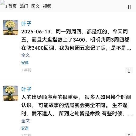
首页
热门
图文
视频
叶子
2025-06-13：周一到周四，都是红的，今天周
五，而且大盘指数上了3400，明明我周3周四都
在防3400回调，我为何周五忘记了呢，是不是有
全文
点不把钱当回事了呢。
安逸
1 年前
叶子
人的出场顺序真的很重要， 很多人如果换个时间
认识， 可能故事的结局就会完全不同。 生不逢
时，爱不逢人， 所到之处皆是命数 有些时候，你
全文
不得不承认， 爱而不得才是人间常态
安逸
1 年前