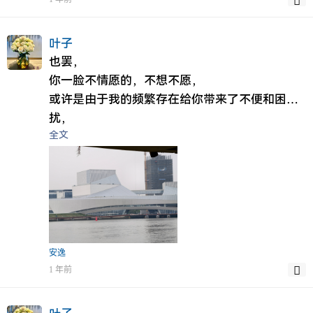
叶子
也罢，
你一脸不情愿的，不想不愿，
或许是由于我的频繁存在给你带来了不便和困
扰，
全文
为此我向你表达歉意。
或许你早已经想要我的不存在，
只不过由于过去种种原因，
开不出口罢了，
所以用行为去证明这些，
我已经看到，
或者说很早就有这种感应，
安逸
但是不死心的我一直在缠着你，
1 年前
让你不想我太过于难受就应付一下，
其实我真的是想挽留一下局面，或许做个朋友都