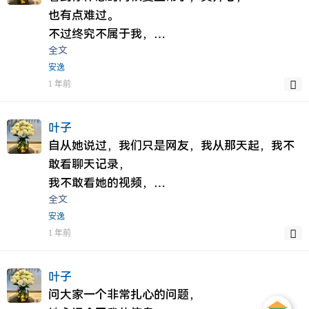
但是他至少爱你从不假过，爱你的心绝对远甚于
如今的你，淡去我的感觉，
她为了我单枪匹马一个人来到我家，
你的声音我都觉得动听，
也有点难过。
任何人，
而我越渐深刻，逐渐使我成为了你当初的角色，
如果我都不保护她，
你的容颜我都觉得人间最美，
不过终究不属于我，
希望你能给这段经历不要打上太低分的标签，
全文
原来这就是你当初的感觉和心态呀，
那她来的意义在哪里？
然而这一切的一切，
也终将如此。
我怕我的存在最终给你带来的只是嘲笑的存在，
安逸
只不过你比我幸运一点，那时候我还在也还爱，
我妈难过了不开心了还有我爸，还有我，还有我
不过是因为我喜欢你。
我若知道，该多伤心呀。
1 年前
更用心。
亲戚，
​曾经我以为我们有很多共同的话题，
当然现在的我谈这些，也只是我自己说给自己听
如今只剩下我自己在爱了。
但是我老婆只有我自己一个，
让我们坚持了五个月无话不谈无所不聊
罢了，
我知道我的存在已经给你造成了困扰，
我若是不疼她，不爱她，不保护她，
​直到现在我才明白，
叶子
望你找到你想要的幸福和生活。
我知道的，放心，哪天开始，我会慢慢淡出你的
请问这种老公他值得被她爱吗？
原来很早以前的的我们，早已经在双向奔赴。
自从她说过，我们只是网友，我从那天起，我不
生活，
有任何事情都可以冲着我来，
​奈何，缘浅。
敢看聊天记录，
我想在努力一会，争取一下，陪伴一下，聊一
如若冲着我老婆去，那肯定不行的
我不敢看她的视频，
全文
下，哭一下，痛一下，爱一下，即使时间已经进
你可以孝顺，但我不会愚孝。
我不敢听她的声音，
安逸
入倒计时，
我非常清楚我的父母和亲戚对我老婆的态度，
我不敢回忆那段时间，
1 年前
至少以后想起，
其实全看我脸色。
我不敢看过去点滴
我不会后悔，
祝你找到更爱的人。
我怕看似放下的心会变得灼热起来。
至少我曾经努力和爱过。
我怕看似放下的情会变得更火热起来。
叶子
即使我当初做了荒唐事，但是至少我对你的爱，
我好想，好想。
问大家一个非常扎心的问题，