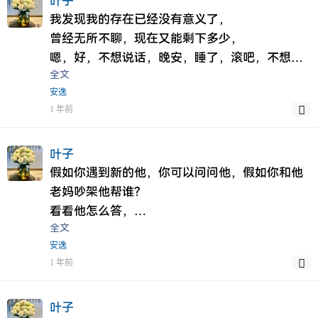
叶子
好，
我发现我的存在已经没有意义了，
今天去到沙面，在去到你世茂天鹅湾附近，但是
曾经无所不聊，现在又能剩下多少，
我终归开不了口，但是也给了不少惊醒，也许你
嗯，好，不想说话，晚安，睡了，滚吧，不想理
知道但是你已经不需要，
全文
你，
这段时间我确实过于执着了，过于依赖了，
安逸
渐渐的我也不知道如何做了，
最后离开了广州，
1 年前
说多怕你嫌烦，
离开了让我伤心的城市，
不说怕从此就这样了，
今天我仔细想过，我确实有点像舔狗了，明明没
有些东西我也不敢说，也不敢问，更不敢言，
叶子
有结果，明明没有回应，明明没有意义，我却一
你前面几次生气，数落，怒火，我心理逐渐产生
假如你遇到新的他，你可以问问他，假如你和他
如既往的对待你，也许平时回复晚点，只不过我
了畏惧，我怕自己在乱说乱言最后网友都没得
老妈吵架他帮谁？
们的聊天已经没有多少话题，连个恩我都需要回
做，
看看他怎么答，
复晚点，来告诉你我还在，
全文
更别说如今的我又有何身份去说去论这些了
我的答案我没机会跟你说，
可惜由于种种原因，我知道你已经累和烦，
安逸
我心里很纠结，也很不安，
但是我也透过了，
我知道我的存在对你来说已经没有意义了，
1 年前
一开始我的确睡的也还好，
那时候的我说，
只会给你带来不便和困扰，
那时候情绪还没那么波动，毕竟那时候我还没感
假如我非常爱你，
为此我今天尝试放开了你，尝试放开我今生最爱
觉到失去或绝望，
即使我家人不愿意，
叶子