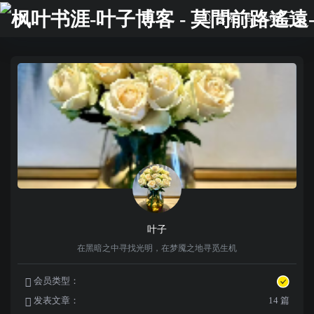
搜索
登录
叶子
在黑暗之中寻找光明，在梦魇之地寻觅生机
会员类型：
发表文章：
14 篇